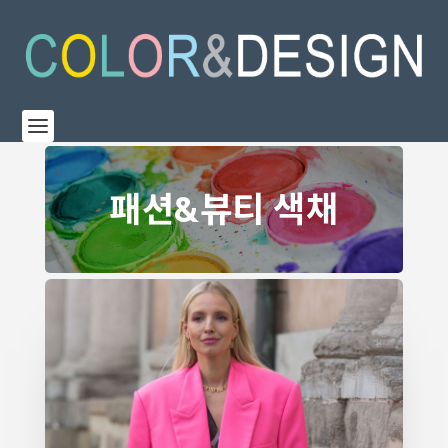
패션&뷰티 색채