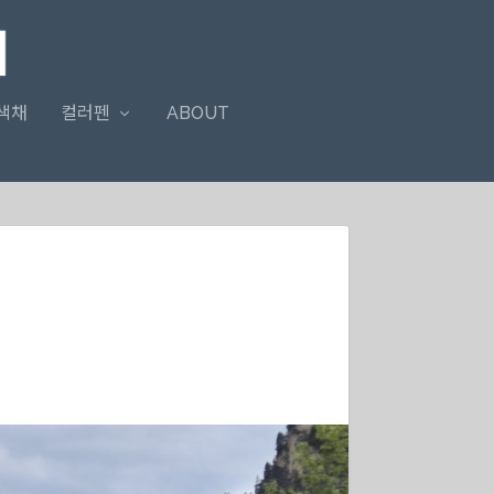
색채
컬러펜
ABOUT