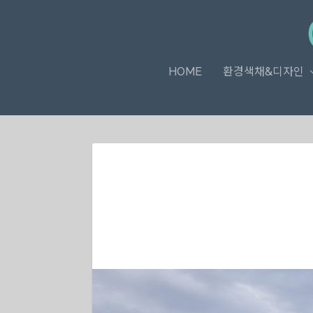
HOME
환경색채&디자인