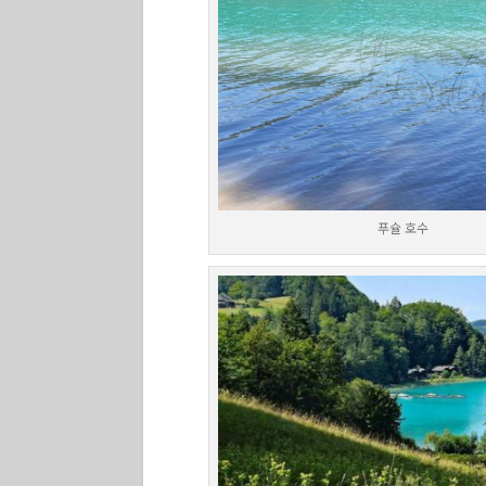
푸슐 호수