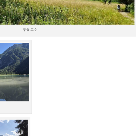
푸슐 호수