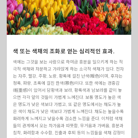
색 또는 색채의 조화로 얻는 심리적인 효과.
색에는 그것을 보는 사람으로 하여금 흥분을 일으키게 하는 적
극적 색채와 차분하고 가라앉게 하는 소극적 색채가 있다. 전자
는 자주, 빨강, 주황, 노랑, 황록에 걸친 난색(暖色)이며, 후자는
청록, 파랑, 초록에 걸친 한색(寒色)이다. 또한 색에는 경중감
(輕重感)이 있어서 담황색과 보라, 황록색과 남보라를 같이 놓
으면 각각 앞의 것들이 가볍게 느껴진다. 보통 명도가 높은 색
은 명도가 낮은 색보다 가볍고, 또 같은 명도에서는 채도가 높
은 색이 채도가 낮은 색보다 가볍게 느껴진다. 채도는 높을수록
화려하게 느껴지고 낮을수록 검소한 느낌을 준다. 이처럼 색채
들의 관계에서 오는 차가움과 따뜻함, 무거움과 가벼움, 흥분과
침착, 화려함과 수수함, 진출과 후퇴 등의 느낌들을 색채 감정이