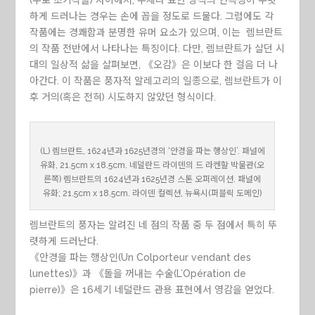
(주로 초기작들) 사이에서, 주제나 표현 방식의 연속성이 뚜렷
하게 드러나는 경우는 손에 꼽을 정도로 드물다. 그럼에도 각
작품에는 경쾌함과 분명한 유머 요소가 있으며, 이는 렘브란트
의 작품 전반에서 나타나는 특징이다. 다만, 렘브란트가 살던 시
대의 일상적 삶을 살펴보면, 《오감》은 이보다 한 걸음 더 나
아간다. 이 작품은 풍자적 알레고리의 일종으로, 렘브란트가 이
후 거의(혹은 전혀) 시도하지 않았던 형식이다.
(L) 렘브란트, 1624년과 1625년경의 ‘안경을 파는 행상인’. 패널에
유화, 21.5cm x 18.5cm. 네덜란드 라이덴의 드 라켄할 박물관(오
른쪽) 렘브란트의 1624년과 1625년경 스톤 오퍼레이션. 패널에
유화; 21.5cm x 18.5cm. 라이덴 컬렉션, 뉴욕시(퍼블릭 도메인)
렘브란트의 풍자는 알려진 네 점의 작품 중 두 점에서 특히 뚜
렷하게 드러난다.
《안경을 파는 행상인(Un Colporteur vendant des
lunettes)》과 《돌을 꺼내는 수술(L’Opération de
pierre)》은 16세기 네덜란드 관용 표현에서 영감을 얻었다.