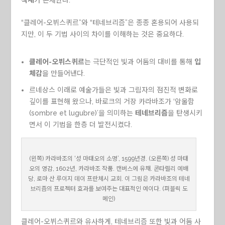
“클레어-오뷔스퀴르”와 “테네브리즘”은 종종 혼용되어 사용되
지만, 이 두 기법 사이의 차이를 이해하는 것은 중요하다.
클레어-오뷔스퀴르
는 극단적인 빛과 어둠의 대비를 통해
입
체감
을 만들어낸다.
르네상스 이래로 예술가들은 빛과 그림자의 점진적 변화로
깊이를 표현해 왔으나, 바로크의 거장 카라바조가 ‘암울함
(sombre et lugubre)’을 의미하는
테네브리즘
을 탄생시키
면서 이 기법을 한층 더 발전시켰다.
(왼쪽) 카라바조의 ‘성 마태오의 소명’, 1599년경. (오른쪽) 성 마태
오의 영감, 1602년, 카라바조 작품. 캔버스에 유채. 콘타렐리 예배
당, 로마 산 루이지 데이 프란체시 교회. 이 그림은 카라바조의 테네
브리즘의 프로젝터 효과를 보여주는 대표적인 예이다. (퍼블릭 도
메인)
클레어-오뷔스퀴르와 유사하게, 테네브리즘 또한 빛과 어둠 사