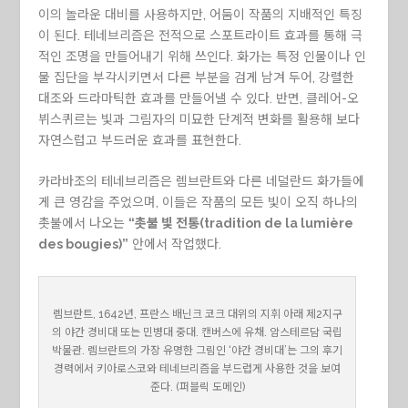
이의 놀라운 대비를 사용하지만, 어둠이 작품의 지배적인 특징
이 된다. 테네브리즘은 전적으로 스포트라이트 효과를 통해 극
적인 조명을 만들어내기 위해 쓰인다. 화가는 특정 인물이나 인
물 집단을 부각시키면서 다른 부분을 검게 남겨 두어, 강렬한
대조와 드라마틱한 효과를 만들어낼 수 있다. 반면, 클레어-오
뷔스퀴르는 빛과 그림자의 미묘한 단계적 변화를 활용해 보다
자연스럽고 부드러운 효과를 표현한다.
카라바조의 테네브리즘은 렘브란트와 다른 네덜란드 화가들에
게 큰 영감을 주었으며, 이들은 작품의 모든 빛이 오직 하나의
촛불에서 나오는
“촛불 빛 전통(tradition de la lumière
des bougies)”
안에서 작업했다.
렘브란트, 1642년, 프란스 배닌크 코크 대위의 지휘 아래 제2지구
의 야간 경비대 또는 민병대 중대. 캔버스에 유채. 암스테르담 국립
박물관. 렘브란트의 가장 유명한 그림인 ‘야간 경비대’는 그의 후기
경력에서 키아로스코와 테네브리즘을 부드럽게 사용한 것을 보여
준다. (퍼블릭 도메인)