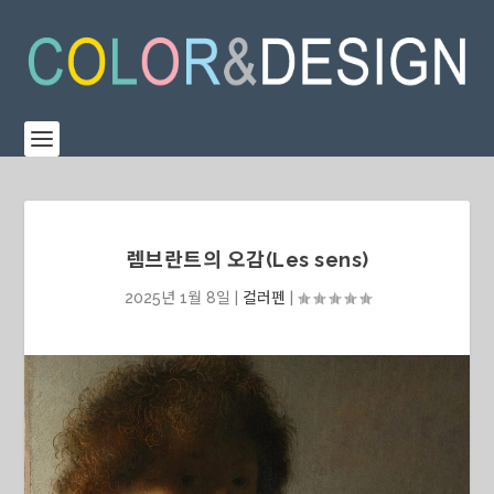
렘브란트의 오감(Les sens)
2025년 1월 8일
|
컬러펜
|