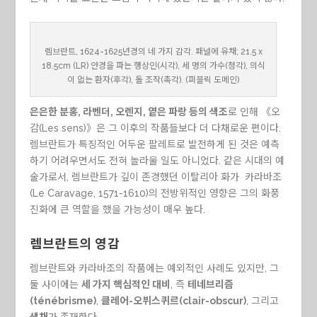
렘브란트, 1624-1625년경의 네 가지 감각. 패널에 유채; 21.5 x
18.5cm (LR) 안경을 파는 행상인(시각), 세 명의 가수(청각), 의식
이 없는 환자(후각), 돌 조작(촉각). (퍼블릭 도메인)
은은한 분홍, 라벤더, 오렌지, 옅은 파랑 등의 색조
로 인해 《오
감(Les sens)》은 그 이후의 작품들보다 더 다채로운 편이다.
렘브란트가 특징적인 어두운 팔레트로 발전하게 된 것은 예측
하기 어려우면서도 전혀 놀라울 일도 아니었다. 같은 시대의 예
술가로서, 렘브란트가 깊이 존경했던 이탈리아 화가 카라바조
(Le Caravage, 1571-1610)의 전방위적인 영향은 그의 화풍
진화에 큰 역할을 했을 가능성이 매우 높다.
렘브란트의 영감
렘브란트와 카라바조의 작품에는 예외적인 사례도 있지만, 그
둘 사이에는
세 가지 핵심적인 대비
, 즉
테네브리즘
(ténébrisme)
,
클레어-오뷔스퀴르(clair-obscur)
, 그리고
색채
가 존재한다.