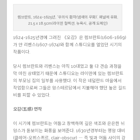
렘브란트, 1624~1625년, ‘무의식 환자(냄새의 우화)’. 패널에 유화,
21.5 x 18.5cm(라이덴 컬렉션, 뉴욕시, 공개 도메인)
1624-1625년경에 그려진 《오감》은 렘브란트(1606-1669)
가 얀 리벤스(1607-1674)와 함께 스튜디오를 열었던 시기의
작품이다.
당시 렘브란트와 리벤스는 아직 10대였고 둘 다 견습 과정을
막 마친 상태였기 때문에 스튜디오는 라이덴에 있는 렘브란트
의 부모님 집의 일부를 사용했다. 이 작은 네덜란드 마을에서
작업함으로써 그들은 암스테르담에서 지불해야 했던 높은 길드
비를 피할 수 있었다.
오감(五感) 연작
이 시기에 렘브란트는 어둡고 창백하며 깊은 색조와 은은한 뉘
앙스가 돋보이는 화풍을 보여준다. 1630년경부터는 명암 대비
(클레어-오뷔스퀴르, clair-obscur) ― 즉 빛과 어둠 사이의 강