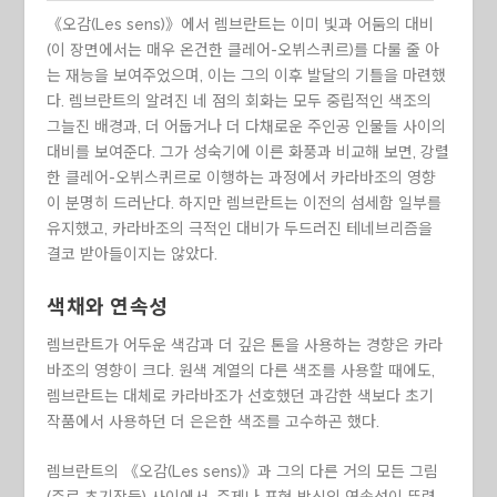
《오감(Les sens)》에서 렘브란트는 이미 빛과 어둠의 대비
(이 장면에서는 매우 온건한 클레어-오뷔스퀴르)를 다룰 줄 아
는 재능을 보여주었으며, 이는 그의 이후 발달의 기틀을 마련했
다. 렘브란트의 알려진 네 점의 회화는 모두 중립적인 색조의
그늘진 배경과, 더 어둡거나 더 다채로운 주인공 인물들 사이의
대비를 보여준다. 그가 성숙기에 이른 화풍과 비교해 보면, 강렬
한 클레어-오뷔스퀴르로 이행하는 과정에서 카라바조의 영향
이 분명히 드러난다. 하지만 렘브란트는 이전의 섬세함 일부를
유지했고, 카라바조의 극적인 대비가 두드러진 테네브리즘을
결코 받아들이지는 않았다.
색채와 연속성
렘브란트가 어두운 색감과 더 깊은 톤을 사용하는 경향은 카라
바조의 영향이 크다. 원색 계열의 다른 색조를 사용할 때에도,
렘브란트는 대체로 카라바조가 선호했던 과감한 색보다 초기
작품에서 사용하던 더 은은한 색조를 고수하곤 했다.
렘브란트의 《오감(Les sens)》과 그의 다른 거의 모든 그림