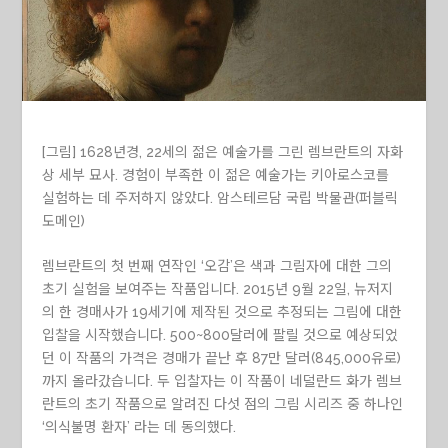
[그림] 1628년경, 22세의 젊은 예술가를 그린 렘브란트의 자화
상 세부 묘사. 경험이 부족한 이 젊은 예술가는 키아로스코를
실험하는 데 주저하지 않았다. 암스테르담 국립 박물관(퍼블릭
도메인)
렘브란트의 첫 번째 연작인 ‘오감’은 색과 그림자에 대한 그의
초기 실험을 보여주는 작품입니다. 2015년 9월 22일, 뉴저지
의 한 경매사가 19세기에 제작된 것으로 추정되는 그림에 대한
입찰을 시작했습니다. 500~800달러에 팔릴 것으로 예상되었
던 이 작품의 가격은 경매가 끝난 후 87만 달러(845,000유로)
까지 올라갔습니다. 두 입찰자는 이 작품이 네덜란드 화가 렘브
란트의 초기 작품으로 알려진 다섯 점의 그림 시리즈 중 하나인
‘의식불명 환자’ 라는 데 동의했다.