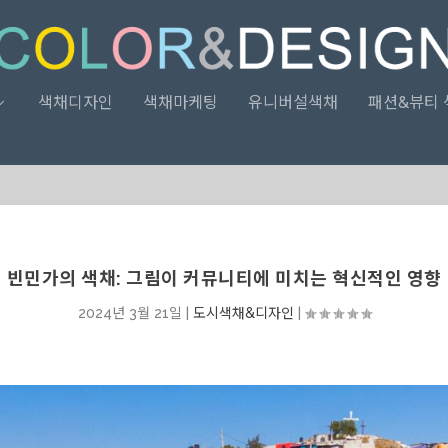
색채디자인
색채마케팅
유니버설색채
패션&뷰티 
빈민가의 색채: 그림이 커뮤니티에 미치는 혁신적인 영향
2024년 3월 21일
|
도시색채&디자인
|