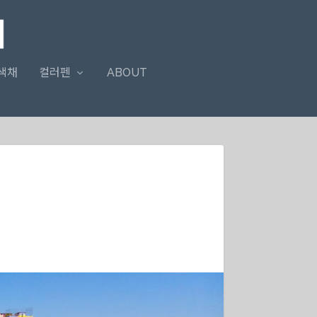
색채
컬러펜
ABOUT