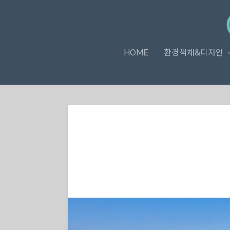
HOME
환경색채&디자인