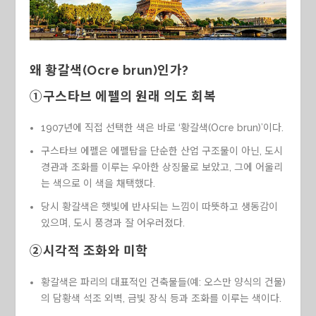
왜 황갈색(Ocre brun)인가?
①구스타브 에펠의 원래 의도 회복
1907년에 직접 선택한 색은 바로 ‘황갈색(Ocre brun)’이다.
구스타브 에펠은 에펠탑을 단순한 산업 구조물이 아닌, 도시
경관과 조화를 이루는 우아한 상징물로 보았고, 그에 어울리
는 색으로 이 색을 채택했다.
당시 황갈색은 햇빛에 반사되는 느낌이 따뜻하고 생동감이
있으며, 도시 풍경과 잘 어우러졌다.
②시각적 조화와 미학
황갈색은 파리의 대표적인 건축물들(예: 오스만 양식의 건물)
의 담황색 석조 외벽, 금빛 장식 등과 조화를 이루는 색이다.