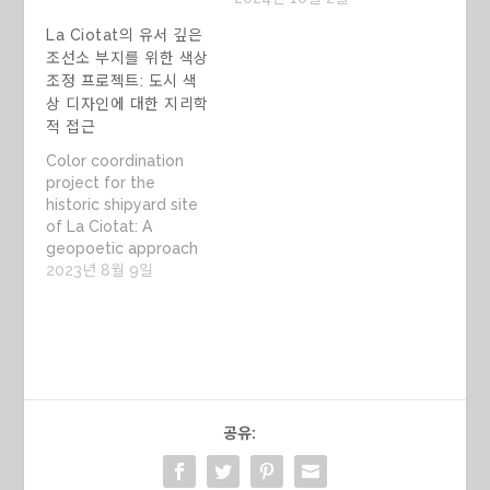
La Ciotat의 유서 깊은
조선소 부지를 위한 색상
조정 프로젝트: 도시 색
상 디자인에 대한 지리학
적 접근
Color coordination
project for the
historic shipyard site
of La Ciotat: A
geopoetic approach
to urban color design
2023년 8월 9일
색상 조정 프로젝트는 프
랑스 남동부에 위치한 La
Ciotat 마을의 조선소인
지중해의 중요한 산업 유
적지에 초점을 맞춥니
다. 워터프론트 재정비 프
로젝트의 일환으로 회사인
공유:
La Ciotat Shipyards는
컬러 컨설팅 디자인 에이
전시에 현장 재개발과 고