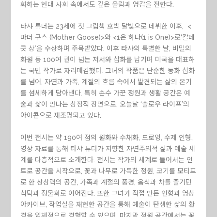
화하는 현대 사회 속에서도 깊은 울림과 영감을 전한다.
타샤 튜더는 23세에 첫 그림책 호박 달빛으로 데뷔한 이후, <
마더 구스 (Mother Goose)>와 <1은 하나(1 is One)>로‘칼데
콧 상’을 수상하며 주목받았다. 이후 타샤의 특별한 날, 비밀의
화원 등 100여 권이 넘는 저서와 삽화를 남기며 미국을 대표하
는 국민 작가로 자리매김했다. 그녀의 작품은 단순한 동화 삽화
를 넘어, 자연과 가족, 계절의 흐름 속에서 발견되는 삶의 온기
를 섬세하게 담아낸다. 특히 손수 가꾼 정원과 생활 공간은 예
술과 삶이 만나는 상징적 장면으로, 오늘날 ‘슬로우 라이프’의
아이콘으로 재조명되고 있다.
이번 전시는 약 190여 점의 원화와 수채화, 드로잉, 수제 인형,
영상 자료를 통해 타샤 튜더가 지향한 자연주의적 삶과 예술 세
계를 다층적으로 소개한다. 전시는 작가의 세계로 들어서는 인
트로 공간을 시작으로, 꽃과 나무로 가득한 정원, 코기를 모티프
로 한 상상력의 공간, 가족과 계절의 풍경, 음식과 차를 즐기던
식탁과 정물화로 이어진다. 또한 그녀가 직접 만든 인형과 영상
아카이브, 작업실을 재현한 공간을 통해 예술이 탄생한 삶의 환
경을 입체적으로 경험할 수 있으며, 마지막 정원 공간에서는 꽃