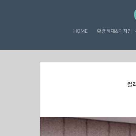
HOME
환경색채&디자인
컬러