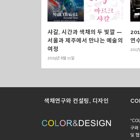
샤갈, 시간과 색채의 두 빛깔 —
20
서울과 제주에서 만나는 예술의
연
여정
2017
2025년 6월 11일
색채연구와 컨설팅, 디자인
CO
“CO
구와
및 