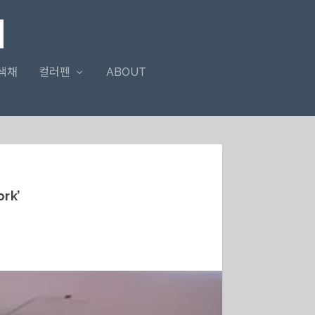
색채
컬러펜
ABOUT
rk’