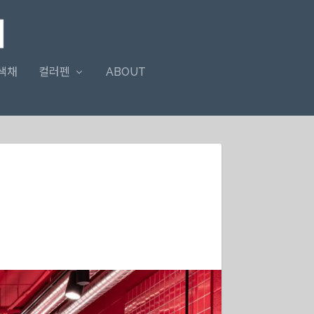
색채
컬러펜
ABOUT