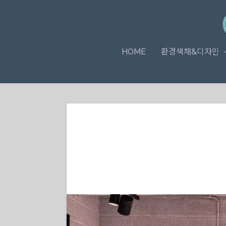
HOME
환경색채&디자인