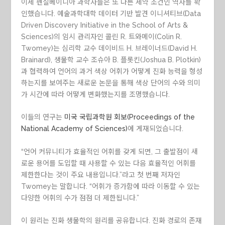
이제 펜실베이니아 과학자들은 또 다른 제약 조건인 역사를 확
인했습니다. 예술과학대학 데이터 기반 발견 이니셔티브(Data
Driven Discovery Initiative in the School of Arts &
Sciences)의 임시 관리자인 콜린 R. 트와메이(Colin R.
Twomey)는 심리학 교수 데이비드 H. 브레이너드(David H.
Brainard), 생물학 교수 조슈아 B. 플롯킨(Joshua B. Plotkin)
과 협력하여 언어의 과거 색상 어휘가 어떻게 진화 능력을 형성
하는지를 보여주는 새로운 논문을 통해 색상 단어의 수와 의미
가 시간에 따라 어떻게 변화했는지를 조명했습니다.
이들의 연구는
미국 국립과학원 회보(Proceedings of the
National Academy of Sciences)
에 게재되었습니다.
“언어 커뮤니티가 효율적인 어휘를 갖게 되면, 그 출발점이 새
로운 용어를 도입할 때 사용할 수 있는 다음 효율적인 어휘를
제한한다는 것이 주요 내용입니다.”라고 첫 번째 저자인
Twomey는 말합니다. “어휘가 증가함에 따라 이동할 수 있는
다양한 어휘의 수가 점점 더 제한됩니다.”
이 원리는 진화 생물학의 원리를 공유합니다. 진화 경로의 존재