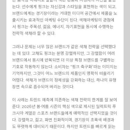
른 움직임 속에서도 발끝의 색은 관중과 시청자의 시선을 붙잡
는다. 선수에게 핑크는 자신감과 스타일을 표현하는 색이 되고,
브랜드에게는 경기장이라는 거대한 미디어 공간에서 제품을 노
출시키는 효과적인 마케팅 수단이 된다. 색채마케팅의 관점에
서 핑크는 주목성, 젊음, 에너지, 자기표현을 동시에 수행하는
전략적 색채라 할 수 있다.
그러나 문제는 너무 많은 브랜드가 같은 색채 전략을 선택했다
는 데 있다. 고채도 핑크는 분명 강렬하지만, 그 강렬함이 여러
브랜드에서 동시에 반복되면 더 이상 특정 브랜드를 구별하는
기호로 작동하지 않는다. 소비자는 “핑크 축구화”라는 이미지는
기억하지만, 그것이 어느 브랜드의 제품인지 명확히 떠올리기
어렵다. 색채가 브랜드의 정체성을 강화하는 대신, 하나의 유행
장면 속으로 흡수되어 버리는 것이다.
이 사례는 트렌드 예측에 의존하는 색채 전략의 한계를 잘 보여
준다. 2026년 봄·여름 시즌의 핵심 색으로 제시된 일렉트릭 푸
크시아 계열은 스포츠 브랜드들에게 매력적인 선택지였을 것이
다. 강렬하고, 젊고, 화면 친화적이며, 경기장의 초록색 배경과
도 뚜렷하게 대비되기 때문이다. 하지만 트렌드를 빠르게 읽는