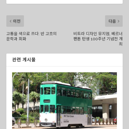
이전
다음
고통을 색으로 쓰다: 반 고흐의
비트라 디자인 뮤지엄, 베르너
문학과 회화
팬톤 탄생 100주년 기념전 개
최
관련 게시물