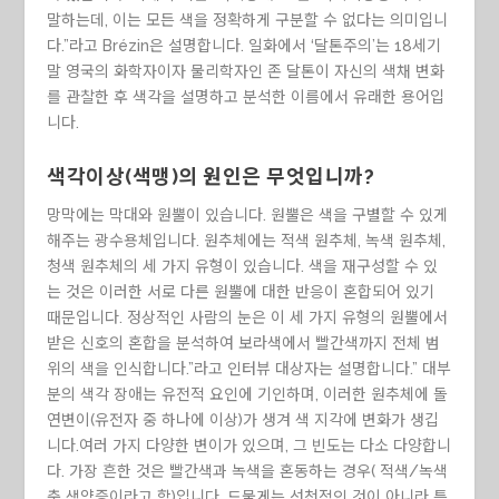
말하는데, 이는 모든 색을 정확하게 구분할 수 없다는 의미입니
다.”라고 Brézin은 설명합니다. 일화에서 ‘달톤주의’는 18세기
말 영국의 화학자이자 물리학자인 존 달톤이 자신의 색채 변화
를 관찰한 후 색각을 설명하고 분석한 이름에서 유래한 용어입
니다.
색각이상(색맹)
의 원인은 무엇입니까?
망막에는 막대와 원뿔이 있습니다. 원뿔은 색을 구별할 수 있게
해주는 광수용체입니다. 원추체에는 적색 원추체, 녹색 원추체,
청색 원추체의 세 가지 유형이 있습니다. 색을 재구성할 수 있
는 것은 이러한 서로 다른 원뿔에 대한 반응이 혼합되어 있기
때문입니다. 정상적인 사람의 눈은 이 세 가지 유형의 원뿔에서
받은 신호의 혼합을 분석하여 보라색에서 빨간색까지 전체 범
위의 색을 인식합니다.”라고 인터뷰 대상자는 설명합니다.” 대부
분의 색각 장애는 유전적 요인에 기인하며, 이러한 원추체에 돌
연변이(유전자 중 하나에 이상)가 생겨 색 지각에 변화가 생깁
니다.여러 가지 다양한 변이가 있으며, 그 빈도는 다소 다양합니
다. 가장 흔한 것은 빨간색과 녹색을 혼동하는 경우( 적색/녹색
축 색약증이라고 함)입니다. 드물게는 선천적인 것이 아니라 특