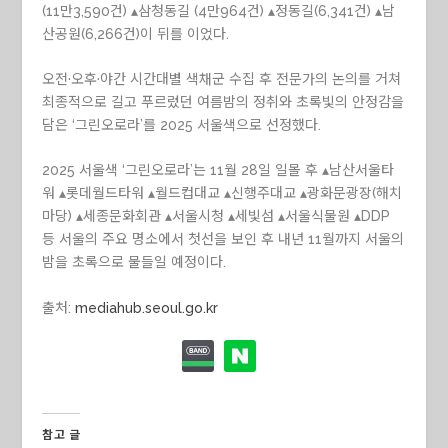
(11만3,590건) ▴삼청동길 (4만964건) ▴정동길(6,341건) ▴남
산공원(6,266건)이 뒤를 이었다.
오전·오후·야간 시간대별 색채군 수집 후 전문가의 논의를 거쳐
최종적으로 길고 푸르렀던 여름밤의 정취와 초록빛의 안정감을
담은 ‘그린오로라’를 2025 서울색으로 선정했다.
2025 서울색 ‘그린오로라’는 11월 28일 일몰 후 ▴남산서울타
워 ▴롯데월드타워 ▴월드컵대교 ▴신행주대교 ▴광화문광장(해치
마당) ▴세종문화회관 ▴서울시청 ▴세빛섬 ▴서울식물원 ▴DDP
등 서울의 주요 명소에서 첫선을 보인 후 내년 11월까지 서울의
밤을 초록으로 물들일 예정이다.
출처:
mediahub.seoul.go.kr
참고 글