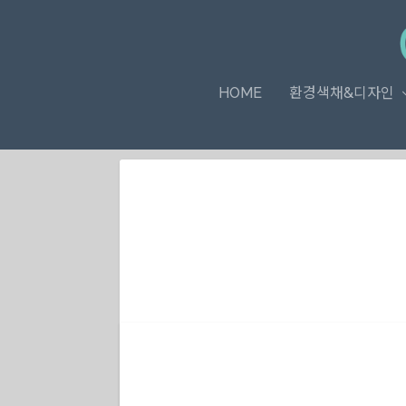
HOME
환경색채&디자인