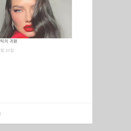
스틱의 귀환
1월 20일