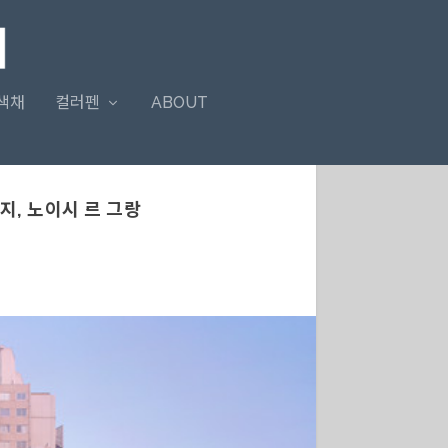
색채
컬러펜
ABOUT
지, 노이시 르 그랑