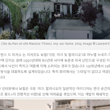
, Cité du Parc et cité Maurice-Thorez, Ivry-sur-Seine, 2015. Image © Laurent K
스 드 피카소 는 리카르도 보필(‘극장, 아크 및 팔라시오’)과 마누엘 누네즈-야
주택 단지는 원래 1950년대와 80년대 사이에 농촌과 외국 난민으로 구성된 
론에서 낙인이 찍히고 여론에 의해 소외되는 경우가 많습니다. 1978년에서 1
방식을 대표하도록 설계되었습니다. 특히 파리에서는 ‘스타일’이 없다고 여겼던
니다.
한 인터뷰에서 보필은 극장, 아크, 팔라시오의 일반적인 아이디어는 연극 공간의 
<르 몽드>의 전형적인 비판)로 인해 어려움을 겪었으며, 이는 개발의 폐쇄적