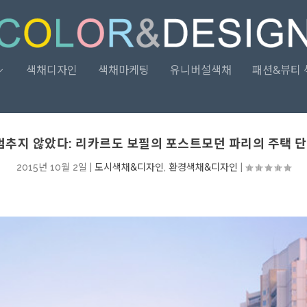
색채디자인
색채마케팅
유니버설색채
패션&뷰티 
추지 않았다: 리카르도 보필의 포스트모던 파리의 주택 단
2015년 10월 2일
|
도시색채&디자인
,
환경색채&디자인
|