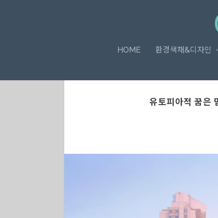
HOME
환경색채&디자인
유토피아적 꿈은 멈