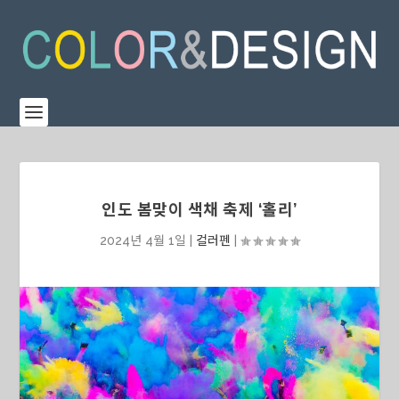
인도 봄맞이 색채 축제 ‘홀리’
2024년 4월 1일
|
컬러펜
|