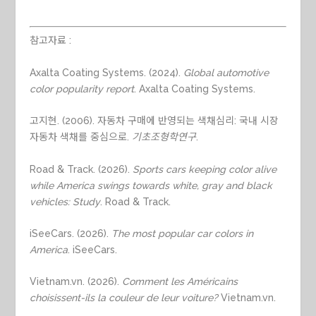
참고자료 :
Axalta Coating Systems. (2024).
Global automotive
color popularity report
. Axalta Coating Systems.
고지현. (2006). 자동차 구매에 반영되는 색채심리: 국내 시장
자동차 색채를 중심으로.
기초조형학연구
.
Road & Track. (2026).
Sports cars keeping color alive
while America swings towards white, gray and black
vehicles: Study
. Road & Track.
iSeeCars. (2026).
The most popular car colors in
America
. iSeeCars.
Vietnam.vn. (2026).
Comment les Américains
choisissent-ils la couleur de leur voiture?
Vietnam.vn.