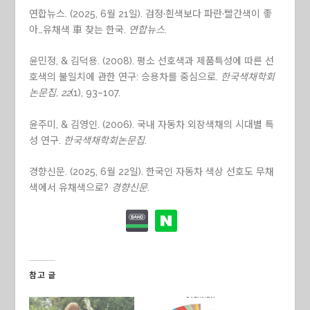
연합뉴스. (2025, 6월 21일). 검정·흰색보다 파란·빨간색이 좋
아…유채색 車 찾는 한국.
연합뉴스
.
윤민정, & 김덕용. (2008). 평소 선호색과 제품특성에 따른 선
호색의 불일치에 관한 연구: 승용차를 중심으로.
한국색채학회
논문집, 22
(1), 93–107.
윤주미, & 김영인. (2006). 국내 자동차 외장색채의 시대별 특
성 연구.
한국색채학회논문집
.
경향신문. (2025, 6월 22일). 한국인 자동차 색상 선호도 무채
색에서 유채색으로?
경향신문
.
참고 글