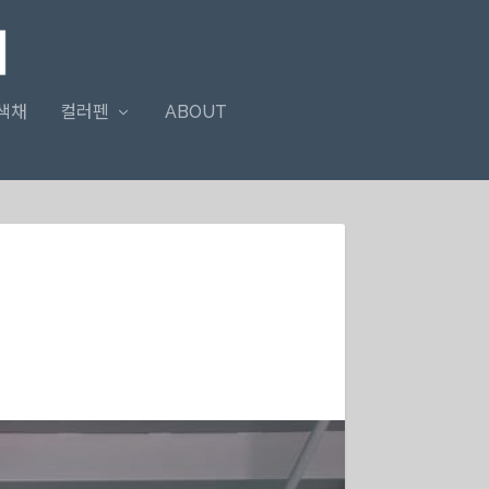
색채
컬러펜
ABOUT