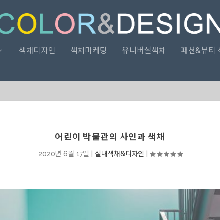
색채디자인
색채마케팅
유니버설색채
패션&뷰티 
어린이 박물관의 사인과 색채
2020년 6월 17일
|
실내색채&디자인
|