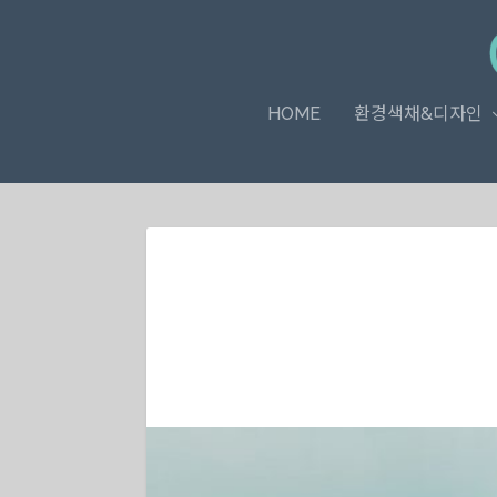
HOME
환경색채&디자인