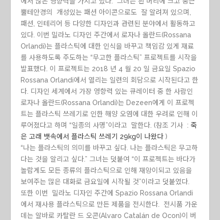
에서 많은 영향력을 가지고 있다. 그녀는 흰 머리에 크고 둥근
뿔테안경의 개성있는 패션 아이콘으로도 잘 알려져 있으며,
패션, 인테리어 등 다양한 디자인과 관련된 분야에서 활동하고
있다. 이번 밀라노 디자인 주간에서 로자나 올란드(Rossana
Orlandi)는 플라스틱에 대한 인식을 바꾸고 책임감 있게 재료
를 사용하도록 주도하는 “무고한 플라스틱” 프로젝트를 시작을
발표했다. 이 프로젝트는 2018 년 4 월 20 일 금요일 Spazio
Rossana Orlandi에서 열리는 일련의 회담으로 시작된다고 한
다. 디자인 세계에서 가장 영향력 있는 큐레이터 중 한 사람인
로자나 올란드(Rossana Orlandi)는 Dezeen에게 이 프로젝
트는 플라스틱 쓰레기로 인한 해양 오염에 대한 우려로 인해 이
루어졌다고 하며 “일종의 사명”이라고 말한다. (참조 기사 :
죽
은 고래 뱃속에서 플라스틱 쓰레기 29kg이 나왔다
)
“나는 플라스틱의 의미를 바꾸고 싶다. 나는 플라스틱은 무고하
다는 것을 알리고 싶다.” 그녀는 덧붙여 “이 프로젝트는 바다가
놀랍게도 모든 종류의 플라스틱으로 인해 재앙이되고 있음을
보여주는 많은 대화로 금요일에 시작될 것”이라고 덧붙였다.
또한 이번 밀라노 디자인 주간에 Spazio Rossana Orlandi
에서 재사용 플라스틱으로 만든 제품을 전시한다. 전시품 가운
데는 알바로 카탈란 드 오콘(Alvaro Catalán de Ocon)이 버